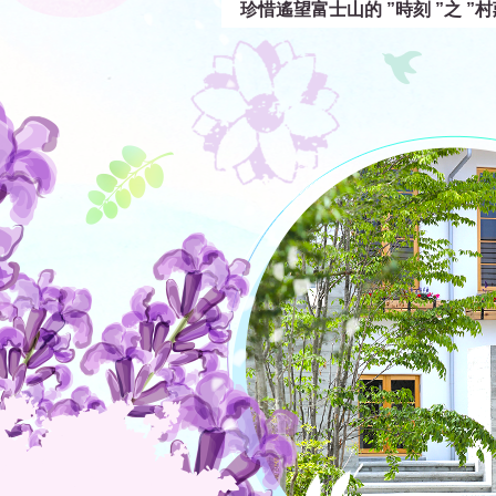
珍惜遙望富士山的 ”時刻 ”之 ”村