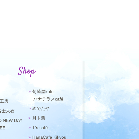
Shop
葡萄屋kofu
ハナテラスcafé
工房
めでたや
 富士大石
月ト葉
D NEW DAY
T’s café
EE
HanaCafe Kikyou