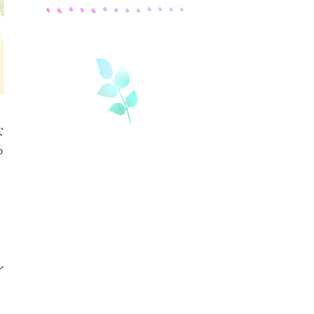
な
る
シ