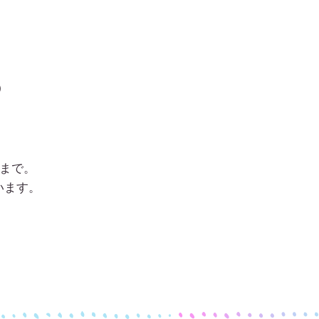
l）
）まで。
います。